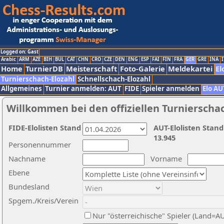
Logged on: Gast
Arabic
ARM
AZE
BIH
BUL
CAT
CHN
CRO
CZE
DEN
ENG
ESP
FAI
FIN
FRA
GER
GRE
INA
I
Home
TurnierDB
Meisterschaft
Foto-Galerie
Meldekartei
El
Turnierschach-Elozahl
Schnellschach-Elozahl
Allgemeines
Turnier anmelden: AUT
FIDE
Spieler anmelden
Elo AU
Willkommen bei den offiziellen Turnierscha
FIDE-Elolisten Stand
AUT-Elolisten Stand
13.945
Personennummer
Nachname
Vorname
Ebene
Bundesland
Spgem./Kreis/Verein
Nur "österreichische" Spieler (Land=A