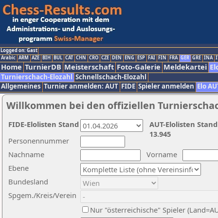
Logged on: Gast
Arabic
ARM
AZE
BIH
BUL
CAT
CHN
CRO
CZE
DEN
ENG
ESP
FAI
FIN
FRA
GER
GRE
INA
I
Home
TurnierDB
Meisterschaft
Foto-Galerie
Meldekartei
El
Turnierschach-Elozahl
Schnellschach-Elozahl
Allgemeines
Turnier anmelden: AUT
FIDE
Spieler anmelden
Elo AU
Willkommen bei den offiziellen Turnierscha
FIDE-Elolisten Stand
AUT-Elolisten Stand
13.945
Personennummer
Nachname
Vorname
Ebene
Bundesland
Spgem./Kreis/Verein
Nur "österreichische" Spieler (Land=A