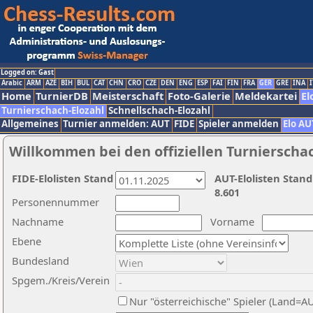
Logged on: Gast
Arabic
ARM
AZE
BIH
BUL
CAT
CHN
CRO
CZE
DEN
ENG
ESP
FAI
FIN
FRA
GER
GRE
INA
I
Home
TurnierDB
Meisterschaft
Foto-Galerie
Meldekartei
El
Turnierschach-Elozahl
Schnellschach-Elozahl
Allgemeines
Turnier anmelden: AUT
FIDE
Spieler anmelden
Elo AU
Willkommen bei den offiziellen Turnierscha
FIDE-Elolisten Stand
AUT-Elolisten Stand
8.601
Personennummer
Nachname
Vorname
Ebene
Bundesland
Spgem./Kreis/Verein
Nur "österreichische" Spieler (Land=A