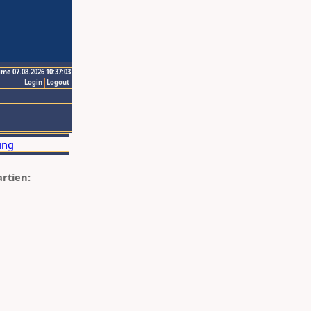
ime 07.08.2026 10:37:03
Login
Logout
artien: