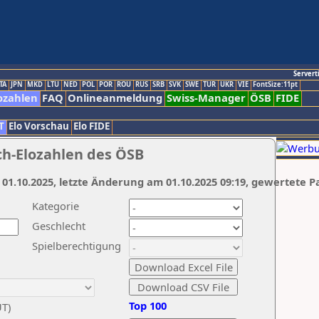
Servert
TA
JPN
MKD
LTU
NED
POL
POR
ROU
RUS
SRB
SVK
SWE
TUR
UKR
VIE
FontSize:11pt
ozahlen
FAQ
Onlineanmeldung
Swiss-Manager
ÖSB
FIDE
T
Elo Vorschau
Elo FIDE
ch-Elozahlen des ÖSB
 01.10.2025, letzte Änderung am 01.10.2025 09:19, gewertete P
Kategorie
Geschlecht
Spielberechtigung
Top 100
UT)