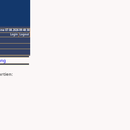
ime 07.08.2026 09:48:30
Login
Logout
artien: