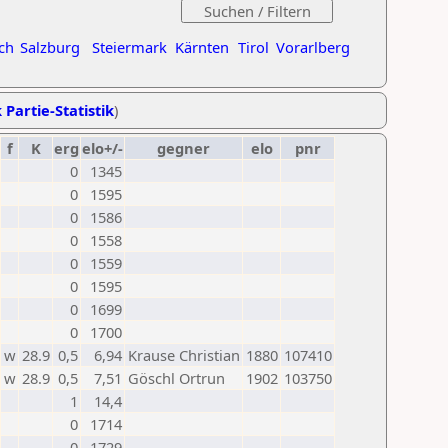
ch
Salzburg
Steiermark
Kärnten
Tirol
Vorarlberg
 Partie-Statistik
)
f
K
erg
elo+/-
gegner
elo
pnr
0
1345
0
1595
0
1586
0
1558
0
1559
0
1595
0
1699
0
1700
w
28.9
0,5
6,94
Krause Christian
1880
107410
w
28.9
0,5
7,51
Göschl Ortrun
1902
103750
1
14,4
0
1714
0
1729