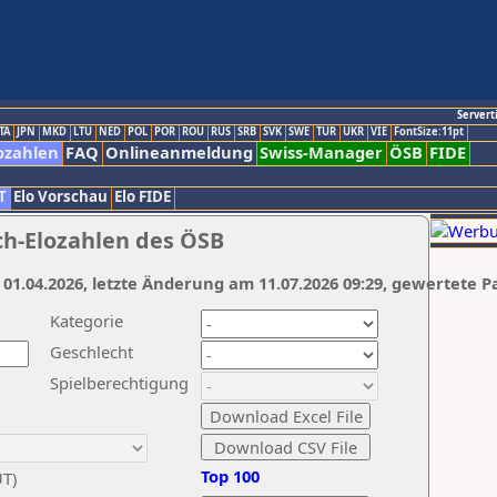
Servert
TA
JPN
MKD
LTU
NED
POL
POR
ROU
RUS
SRB
SVK
SWE
TUR
UKR
VIE
FontSize:11pt
ozahlen
FAQ
Onlineanmeldung
Swiss-Manager
ÖSB
FIDE
T
Elo Vorschau
Elo FIDE
ch-Elozahlen des ÖSB
 01.04.2026, letzte Änderung am 11.07.2026 09:29, gewertete P
Kategorie
Geschlecht
Spielberechtigung
Top 100
UT)