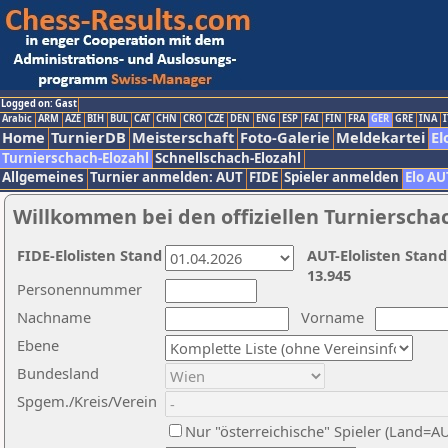
Logged on: Gast
Arabic
ARM
AZE
BIH
BUL
CAT
CHN
CRO
CZE
DEN
ENG
ESP
FAI
FIN
FRA
GER
GRE
INA
I
Home
TurnierDB
Meisterschaft
Foto-Galerie
Meldekartei
El
Turnierschach-Elozahl
Schnellschach-Elozahl
Allgemeines
Turnier anmelden: AUT
FIDE
Spieler anmelden
Elo AU
Willkommen bei den offiziellen Turnierscha
FIDE-Elolisten Stand
AUT-Elolisten Stand
13.945
Personennummer
Nachname
Vorname
Ebene
Bundesland
Spgem./Kreis/Verein
Nur "österreichische" Spieler (Land=A