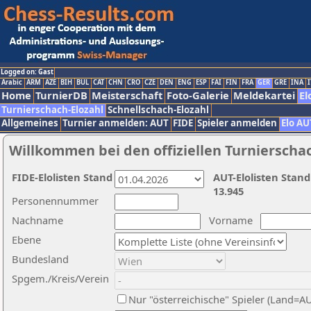
Logged on: Gast
Arabic
ARM
AZE
BIH
BUL
CAT
CHN
CRO
CZE
DEN
ENG
ESP
FAI
FIN
FRA
GER
GRE
INA
I
Home
TurnierDB
Meisterschaft
Foto-Galerie
Meldekartei
El
Turnierschach-Elozahl
Schnellschach-Elozahl
Allgemeines
Turnier anmelden: AUT
FIDE
Spieler anmelden
Elo AU
Willkommen bei den offiziellen Turnierscha
FIDE-Elolisten Stand
AUT-Elolisten Stand
13.945
Personennummer
Nachname
Vorname
Ebene
Bundesland
Spgem./Kreis/Verein
Nur "österreichische" Spieler (Land=A