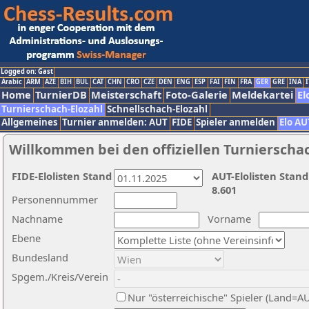
Logged on: Gast
Arabic
ARM
AZE
BIH
BUL
CAT
CHN
CRO
CZE
DEN
ENG
ESP
FAI
FIN
FRA
GER
GRE
INA
I
Home
TurnierDB
Meisterschaft
Foto-Galerie
Meldekartei
El
Turnierschach-Elozahl
Schnellschach-Elozahl
Allgemeines
Turnier anmelden: AUT
FIDE
Spieler anmelden
Elo AU
Willkommen bei den offiziellen Turnierscha
FIDE-Elolisten Stand
AUT-Elolisten Stand
8.601
Personennummer
Nachname
Vorname
Ebene
Bundesland
Spgem./Kreis/Verein
Nur "österreichische" Spieler (Land=A