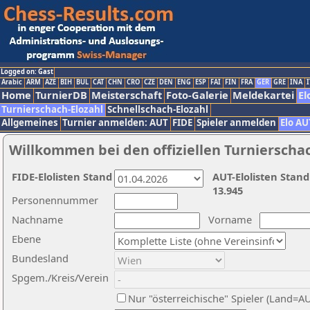
Logged on: Gast
Arabic
ARM
AZE
BIH
BUL
CAT
CHN
CRO
CZE
DEN
ENG
ESP
FAI
FIN
FRA
GER
GRE
INA
I
Home
TurnierDB
Meisterschaft
Foto-Galerie
Meldekartei
El
Turnierschach-Elozahl
Schnellschach-Elozahl
Allgemeines
Turnier anmelden: AUT
FIDE
Spieler anmelden
Elo AU
Willkommen bei den offiziellen Turnierscha
FIDE-Elolisten Stand
AUT-Elolisten Stand
13.945
Personennummer
Nachname
Vorname
Ebene
Bundesland
Spgem./Kreis/Verein
Nur "österreichische" Spieler (Land=A