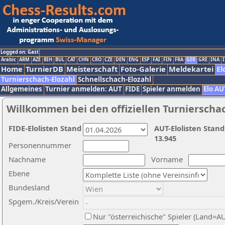
Logged on: Gast
Arabic
ARM
AZE
BIH
BUL
CAT
CHN
CRO
CZE
DEN
ENG
ESP
FAI
FIN
FRA
GER
GRE
INA
I
Home
TurnierDB
Meisterschaft
Foto-Galerie
Meldekartei
El
Turnierschach-Elozahl
Schnellschach-Elozahl
Allgemeines
Turnier anmelden: AUT
FIDE
Spieler anmelden
Elo AU
Willkommen bei den offiziellen Turnierscha
FIDE-Elolisten Stand
AUT-Elolisten Stand
13.945
Personennummer
Nachname
Vorname
Ebene
Bundesland
Spgem./Kreis/Verein
Nur "österreichische" Spieler (Land=A