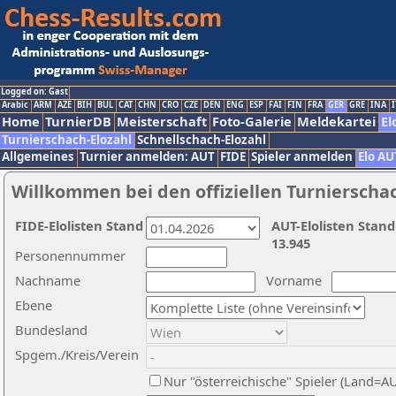
Logged on: Gast
Arabic
ARM
AZE
BIH
BUL
CAT
CHN
CRO
CZE
DEN
ENG
ESP
FAI
FIN
FRA
GER
GRE
INA
I
Home
TurnierDB
Meisterschaft
Foto-Galerie
Meldekartei
El
Turnierschach-Elozahl
Schnellschach-Elozahl
Allgemeines
Turnier anmelden: AUT
FIDE
Spieler anmelden
Elo AU
Willkommen bei den offiziellen Turnierscha
FIDE-Elolisten Stand
AUT-Elolisten Stand
13.945
Personennummer
Nachname
Vorname
Ebene
Bundesland
Spgem./Kreis/Verein
Nur "österreichische" Spieler (Land=A