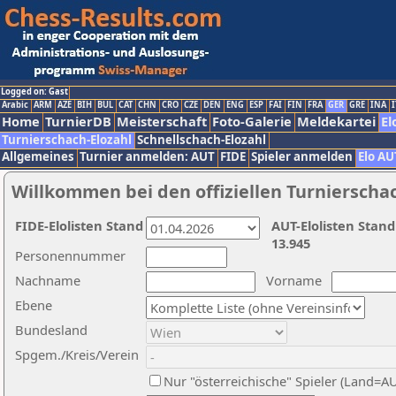
Logged on: Gast
Arabic
ARM
AZE
BIH
BUL
CAT
CHN
CRO
CZE
DEN
ENG
ESP
FAI
FIN
FRA
GER
GRE
INA
I
Home
TurnierDB
Meisterschaft
Foto-Galerie
Meldekartei
El
Turnierschach-Elozahl
Schnellschach-Elozahl
Allgemeines
Turnier anmelden: AUT
FIDE
Spieler anmelden
Elo AU
Willkommen bei den offiziellen Turnierscha
FIDE-Elolisten Stand
AUT-Elolisten Stand
13.945
Personennummer
Nachname
Vorname
Ebene
Bundesland
Spgem./Kreis/Verein
Nur "österreichische" Spieler (Land=A