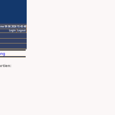
ime 09.08.2026 15:45:48
Login
Logout
artien: