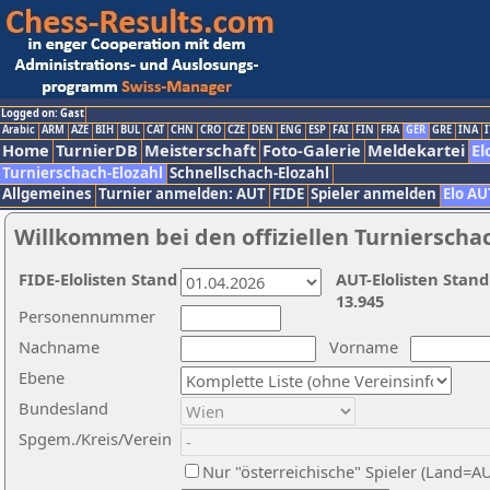
Logged on: Gast
Arabic
ARM
AZE
BIH
BUL
CAT
CHN
CRO
CZE
DEN
ENG
ESP
FAI
FIN
FRA
GER
GRE
INA
I
Home
TurnierDB
Meisterschaft
Foto-Galerie
Meldekartei
El
Turnierschach-Elozahl
Schnellschach-Elozahl
Allgemeines
Turnier anmelden: AUT
FIDE
Spieler anmelden
Elo AU
Willkommen bei den offiziellen Turnierscha
FIDE-Elolisten Stand
AUT-Elolisten Stand
13.945
Personennummer
Nachname
Vorname
Ebene
Bundesland
Spgem./Kreis/Verein
Nur "österreichische" Spieler (Land=A