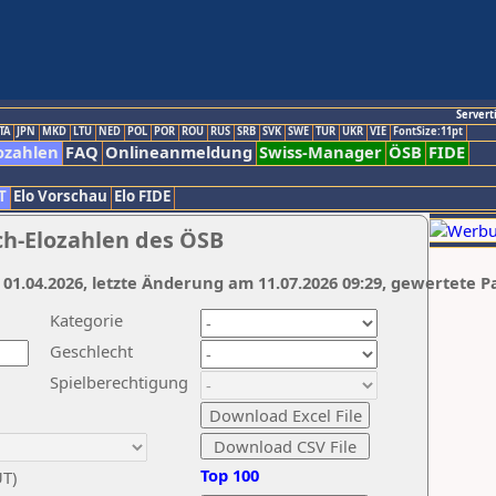
Servert
TA
JPN
MKD
LTU
NED
POL
POR
ROU
RUS
SRB
SVK
SWE
TUR
UKR
VIE
FontSize:11pt
ozahlen
FAQ
Onlineanmeldung
Swiss-Manager
ÖSB
FIDE
T
Elo Vorschau
Elo FIDE
ch-Elozahlen des ÖSB
 01.04.2026, letzte Änderung am 11.07.2026 09:29, gewertete P
Kategorie
Geschlecht
Spielberechtigung
Top 100
UT)