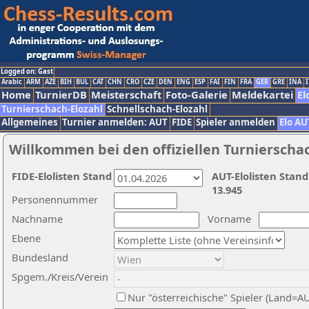
Logged on: Gast
Arabic
ARM
AZE
BIH
BUL
CAT
CHN
CRO
CZE
DEN
ENG
ESP
FAI
FIN
FRA
GER
GRE
INA
I
Home
TurnierDB
Meisterschaft
Foto-Galerie
Meldekartei
El
Turnierschach-Elozahl
Schnellschach-Elozahl
Allgemeines
Turnier anmelden: AUT
FIDE
Spieler anmelden
Elo AU
Willkommen bei den offiziellen Turnierscha
FIDE-Elolisten Stand
AUT-Elolisten Stand
13.945
Personennummer
Nachname
Vorname
Ebene
Bundesland
Spgem./Kreis/Verein
Nur "österreichische" Spieler (Land=A