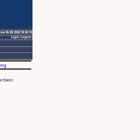
ime 06.08.2026 18:36:13
Login
Logout
artien: