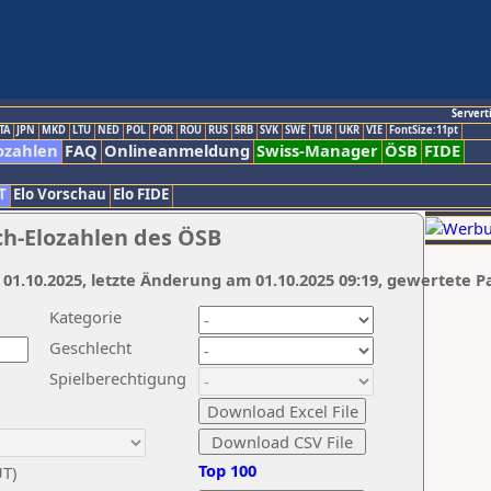
Servert
TA
JPN
MKD
LTU
NED
POL
POR
ROU
RUS
SRB
SVK
SWE
TUR
UKR
VIE
FontSize:11pt
ozahlen
FAQ
Onlineanmeldung
Swiss-Manager
ÖSB
FIDE
T
Elo Vorschau
Elo FIDE
ch-Elozahlen des ÖSB
 01.10.2025, letzte Änderung am 01.10.2025 09:19, gewertete P
Kategorie
Geschlecht
Spielberechtigung
Top 100
UT)