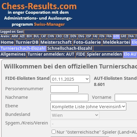
Logged on: Gast
Arabic
ARM
AZE
BIH
BUL
CAT
CHN
CRO
CZE
DEN
ENG
ESP
FAI
FIN
FRA
GER
GRE
INA
I
Home
TurnierDB
Meisterschaft
Foto-Galerie
Meldekartei
El
Turnierschach-Elozahl
Schnellschach-Elozahl
Allgemeines
Turnier anmelden: AUT
FIDE
Spieler anmelden
Elo AU
Willkommen bei den offiziellen Turnierscha
FIDE-Elolisten Stand
AUT-Elolisten Stand
8.601
Personennummer
Nachname
Vorname
Ebene
Bundesland
Spgem./Kreis/Verein
Nur "österreichische" Spieler (Land=A