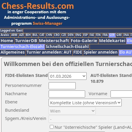
Logged on: Gast
Arabic
ARM
AZE
BIH
BUL
CAT
CHN
CRO
CZE
DEN
ENG
ESP
FAI
FIN
FRA
GER
GRE
INA
I
Home
TurnierDB
Meisterschaft
Foto-Galerie
Meldekartei
El
Turnierschach-Elozahl
Schnellschach-Elozahl
Allgemeines
Turnier anmelden: AUT
FIDE
Spieler anmelden
Elo AU
Willkommen bei den offiziellen Turnierscha
FIDE-Elolisten Stand
AUT-Elolisten Stand
10.879
Personennummer
Nachname
Vorname
Ebene
Bundesland
Spgem./Kreis/Verein
Nur "österreichische" Spieler (Land=A