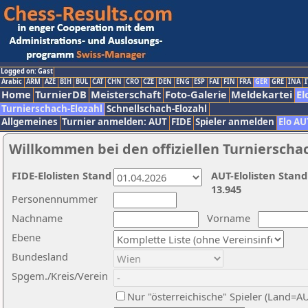
Logged on: Gast
Arabic
ARM
AZE
BIH
BUL
CAT
CHN
CRO
CZE
DEN
ENG
ESP
FAI
FIN
FRA
GER
GRE
INA
I
Home
TurnierDB
Meisterschaft
Foto-Galerie
Meldekartei
El
Turnierschach-Elozahl
Schnellschach-Elozahl
Allgemeines
Turnier anmelden: AUT
FIDE
Spieler anmelden
Elo AU
Willkommen bei den offiziellen Turnierscha
FIDE-Elolisten Stand
AUT-Elolisten Stand
13.945
Personennummer
Nachname
Vorname
Ebene
Bundesland
Spgem./Kreis/Verein
Nur "österreichische" Spieler (Land=A