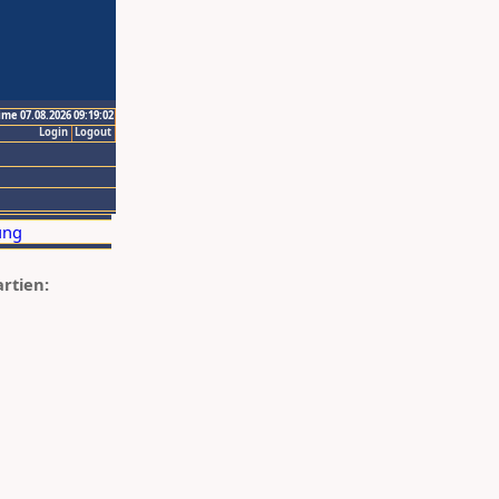
ime 07.08.2026 09:19:02
Login
Logout
artien: