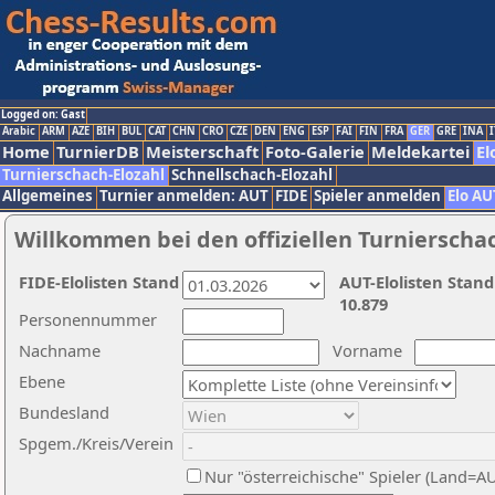
Logged on: Gast
Arabic
ARM
AZE
BIH
BUL
CAT
CHN
CRO
CZE
DEN
ENG
ESP
FAI
FIN
FRA
GER
GRE
INA
I
Home
TurnierDB
Meisterschaft
Foto-Galerie
Meldekartei
El
Turnierschach-Elozahl
Schnellschach-Elozahl
Allgemeines
Turnier anmelden: AUT
FIDE
Spieler anmelden
Elo AU
Willkommen bei den offiziellen Turnierscha
FIDE-Elolisten Stand
AUT-Elolisten Stand
10.879
Personennummer
Nachname
Vorname
Ebene
Bundesland
Spgem./Kreis/Verein
Nur "österreichische" Spieler (Land=A