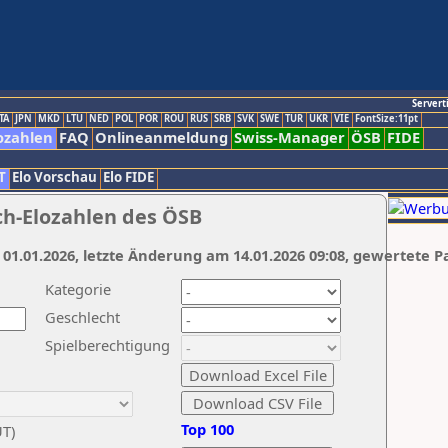
Servert
TA
JPN
MKD
LTU
NED
POL
POR
ROU
RUS
SRB
SVK
SWE
TUR
UKR
VIE
FontSize:11pt
ozahlen
FAQ
Onlineanmeldung
Swiss-Manager
ÖSB
FIDE
T
Elo Vorschau
Elo FIDE
ch-Elozahlen des ÖSB
 01.01.2026, letzte Änderung am 14.01.2026 09:08, gewertete P
Kategorie
Geschlecht
Spielberechtigung
Top 100
UT)