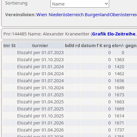
Sortierung
Vereinslisten:
Wien
Niederösterreich
Burgenland
Oberösterrei
Pnr:144485 Name: Alexander Kranewitter (
Grafik Elo-Zeitreihe
tnr
St
turnier
bdld
rd
datum
f
K
erg
elo+/-
gegn
Elozahl per 01.07.2023
0
0
Elozahl per 01.10.2023
0
1363
Elozahl per 01.01.2024
0
1420
Elozahl per 01.04.2024
0
1462
Elozahl per 01.07.2024
0
1656
Elozahl per 01.10.2024
0
1649
Elozahl per 01.01.2025
0
1673
Elozahl per 01.04.2025
0
1663
Elozahl per 01.07.2025
0
1669
Elozahl per 01.10.2025
0
1614
Elozahl per 01.01.2026
0
1671
Elozahl per 01.04.2026
0
1737
Elozahl per 01.07.2026
0
1755