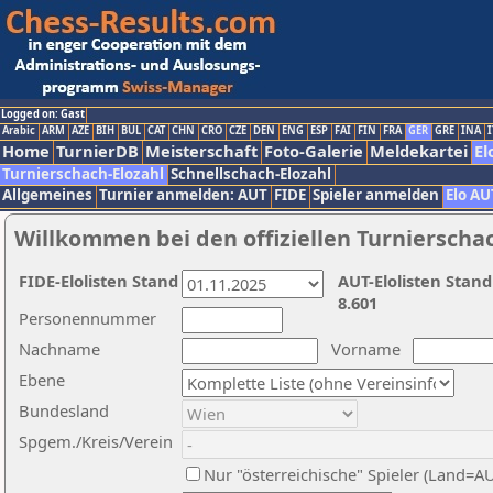
Logged on: Gast
Arabic
ARM
AZE
BIH
BUL
CAT
CHN
CRO
CZE
DEN
ENG
ESP
FAI
FIN
FRA
GER
GRE
INA
I
Home
TurnierDB
Meisterschaft
Foto-Galerie
Meldekartei
El
Turnierschach-Elozahl
Schnellschach-Elozahl
Allgemeines
Turnier anmelden: AUT
FIDE
Spieler anmelden
Elo AU
Willkommen bei den offiziellen Turnierscha
FIDE-Elolisten Stand
AUT-Elolisten Stand
8.601
Personennummer
Nachname
Vorname
Ebene
Bundesland
Spgem./Kreis/Verein
Nur "österreichische" Spieler (Land=A