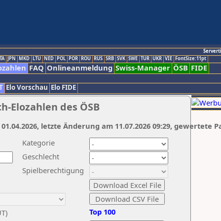
Servert
TA
JPN
MKD
LTU
NED
POL
POR
ROU
RUS
SRB
SVK
SWE
TUR
UKR
VIE
FontSize:11pt
ozahlen
FAQ
Onlineanmeldung
Swiss-Manager
ÖSB
FIDE
T
Elo Vorschau
Elo FIDE
ch-Elozahlen des ÖSB
 01.04.2026, letzte Änderung am 11.07.2026 09:29, gewertete P
Kategorie
Geschlecht
Spielberechtigung
Top 100
UT)