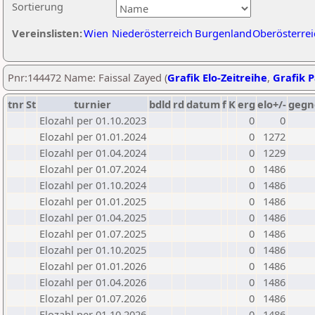
Sortierung
Vereinslisten:
Wien
Niederösterreich
Burgenland
Oberösterrei
Pnr:144472 Name: Faissal Zayed (
Grafik Elo-Zeitreihe
,
Grafik P
tnr
St
turnier
bdld
rd
datum
f
K
erg
elo+/-
gegn
Elozahl per 01.10.2023
0
0
Elozahl per 01.01.2024
0
1272
Elozahl per 01.04.2024
0
1229
Elozahl per 01.07.2024
0
1486
Elozahl per 01.10.2024
0
1486
Elozahl per 01.01.2025
0
1486
Elozahl per 01.04.2025
0
1486
Elozahl per 01.07.2025
0
1486
Elozahl per 01.10.2025
0
1486
Elozahl per 01.01.2026
0
1486
Elozahl per 01.04.2026
0
1486
Elozahl per 01.07.2026
0
1486
Elozahl per 01.10.2026
0
1486