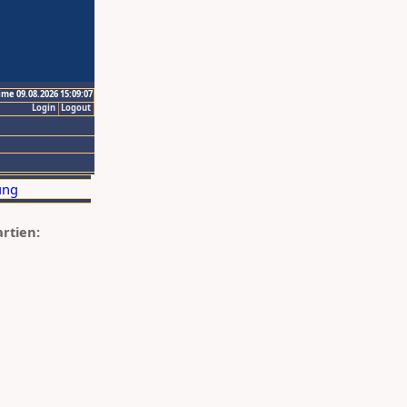
ime 09.08.2026 15:09:07
Login
Logout
artien: