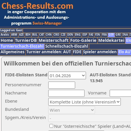
Logged on: Gast
Arabic
ARM
AZE
BIH
BUL
CAT
CHN
CRO
CZE
DEN
ENG
ESP
FAI
FIN
FRA
GER
GRE
INA
I
Home
TurnierDB
Meisterschaft
Foto-Galerie
Meldekartei
El
Turnierschach-Elozahl
Schnellschach-Elozahl
Allgemeines
Turnier anmelden: AUT
FIDE
Spieler anmelden
Elo AU
Willkommen bei den offiziellen Turnierscha
FIDE-Elolisten Stand
AUT-Elolisten Stand
13.945
Personennummer
Nachname
Vorname
Ebene
Bundesland
Spgem./Kreis/Verein
Nur "österreichische" Spieler (Land=A