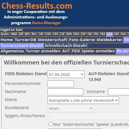
Logged on: Gast
Arabic
ARM
AZE
BIH
BUL
CAT
CHN
CRO
CZE
DEN
ENG
ESP
FAI
FIN
FRA
GER
GRE
INA
I
Home
TurnierDB
Meisterschaft
Foto-Galerie
Meldekartei
El
Turnierschach-Elozahl
Schnellschach-Elozahl
Allgemeines
Turnier anmelden: AUT
FIDE
Spieler anmelden
Elo AU
Willkommen bei den offiziellen Turnierscha
FIDE-Elolisten Stand
AUT-Elolisten Stand
13.945
Personennummer
Nachname
Vorname
Ebene
Bundesland
Spgem./Kreis/Verein
Nur "österreichische" Spieler (Land=A