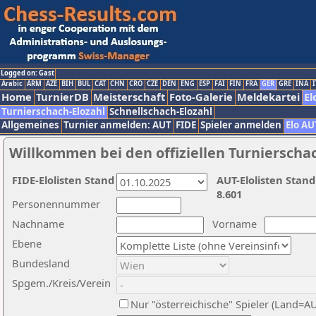
Logged on: Gast
Arabic
ARM
AZE
BIH
BUL
CAT
CHN
CRO
CZE
DEN
ENG
ESP
FAI
FIN
FRA
GER
GRE
INA
I
Home
TurnierDB
Meisterschaft
Foto-Galerie
Meldekartei
El
Turnierschach-Elozahl
Schnellschach-Elozahl
Allgemeines
Turnier anmelden: AUT
FIDE
Spieler anmelden
Elo AU
Willkommen bei den offiziellen Turnierscha
FIDE-Elolisten Stand
AUT-Elolisten Stand
8.601
Personennummer
Nachname
Vorname
Ebene
Bundesland
Spgem./Kreis/Verein
Nur "österreichische" Spieler (Land=A