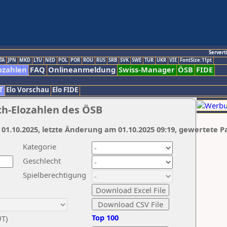
Servert
TA
JPN
MKD
LTU
NED
POL
POR
ROU
RUS
SRB
SVK
SWE
TUR
UKR
VIE
FontSize:11pt
ozahlen
FAQ
Onlineanmeldung
Swiss-Manager
ÖSB
FIDE
T
Elo Vorschau
Elo FIDE
ch-Elozahlen des ÖSB
 01.10.2025, letzte Änderung am 01.10.2025 09:19, gewertete P
Kategorie
Geschlecht
Spielberechtigung
Top 100
UT)