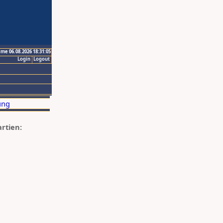
ime 06.08.2026 18:31:05
Login
Logout
artien: