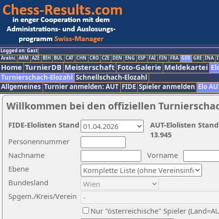
Logged on: Gast
Arabic
ARM
AZE
BIH
BUL
CAT
CHN
CRO
CZE
DEN
ENG
ESP
FAI
FIN
FRA
GER
GRE
INA
I
Home
TurnierDB
Meisterschaft
Foto-Galerie
Meldekartei
El
Turnierschach-Elozahl
Schnellschach-Elozahl
Allgemeines
Turnier anmelden: AUT
FIDE
Spieler anmelden
Elo AU
Willkommen bei den offiziellen Turnierscha
FIDE-Elolisten Stand
AUT-Elolisten Stand
13.945
Personennummer
Nachname
Vorname
Ebene
Bundesland
Spgem./Kreis/Verein
Nur "österreichische" Spieler (Land=A