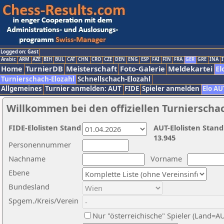
Logged on: Gast
Arabic
ARM
AZE
BIH
BUL
CAT
CHN
CRO
CZE
DEN
ENG
ESP
FAI
FIN
FRA
GER
GRE
INA
I
Home
TurnierDB
Meisterschaft
Foto-Galerie
Meldekartei
El
Turnierschach-Elozahl
Schnellschach-Elozahl
Allgemeines
Turnier anmelden: AUT
FIDE
Spieler anmelden
Elo AU
Willkommen bei den offiziellen Turnierscha
FIDE-Elolisten Stand
AUT-Elolisten Stand
13.945
Personennummer
Nachname
Vorname
Ebene
Bundesland
Spgem./Kreis/Verein
Nur "österreichische" Spieler (Land=A