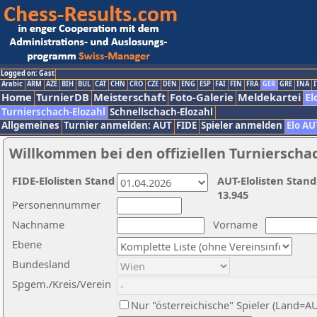
Logged on: Gast
Arabic
ARM
AZE
BIH
BUL
CAT
CHN
CRO
CZE
DEN
ENG
ESP
FAI
FIN
FRA
GER
GRE
INA
I
Home
TurnierDB
Meisterschaft
Foto-Galerie
Meldekartei
El
Turnierschach-Elozahl
Schnellschach-Elozahl
Allgemeines
Turnier anmelden: AUT
FIDE
Spieler anmelden
Elo AU
Willkommen bei den offiziellen Turnierscha
FIDE-Elolisten Stand
AUT-Elolisten Stand
13.945
Personennummer
Nachname
Vorname
Ebene
Bundesland
Spgem./Kreis/Verein
Nur "österreichische" Spieler (Land=A