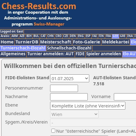
Logged on: Gast
Arabic
ARM
AZE
BIH
BUL
CAT
CHN
CRO
CZE
DEN
ENG
ESP
FAI
FIN
FRA
GER
GRE
INA
I
Home
TurnierDB
Meisterschaft
Foto-Galerie
Meldekartei
El
Turnierschach-Elozahl
Schnellschach-Elozahl
Allgemeines
Turnier anmelden: AUT
FIDE
Spieler anmelden
Elo AU
Willkommen bei den offiziellen Turnierscha
FIDE-Elolisten Stand
AUT-Elolisten Stand
7.518
Personennummer
Nachname
Vorname
Ebene
Bundesland
Spgem./Kreis/Verein
Nur "österreichische" Spieler (Land=A