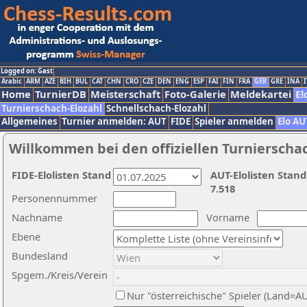
Logged on: Gast
Arabic
ARM
AZE
BIH
BUL
CAT
CHN
CRO
CZE
DEN
ENG
ESP
FAI
FIN
FRA
GER
GRE
INA
I
Home
TurnierDB
Meisterschaft
Foto-Galerie
Meldekartei
El
Turnierschach-Elozahl
Schnellschach-Elozahl
Allgemeines
Turnier anmelden: AUT
FIDE
Spieler anmelden
Elo AU
Willkommen bei den offiziellen Turnierscha
FIDE-Elolisten Stand
AUT-Elolisten Stand
7.518
Personennummer
Nachname
Vorname
Ebene
Bundesland
Spgem./Kreis/Verein
Nur "österreichische" Spieler (Land=A