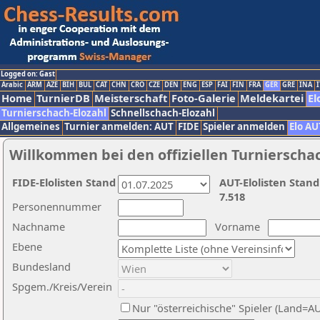
Logged on: Gast
Arabic
ARM
AZE
BIH
BUL
CAT
CHN
CRO
CZE
DEN
ENG
ESP
FAI
FIN
FRA
GER
GRE
INA
I
Home
TurnierDB
Meisterschaft
Foto-Galerie
Meldekartei
El
Turnierschach-Elozahl
Schnellschach-Elozahl
Allgemeines
Turnier anmelden: AUT
FIDE
Spieler anmelden
Elo AU
Willkommen bei den offiziellen Turnierscha
FIDE-Elolisten Stand
AUT-Elolisten Stand
7.518
Personennummer
Nachname
Vorname
Ebene
Bundesland
Spgem./Kreis/Verein
Nur "österreichische" Spieler (Land=A