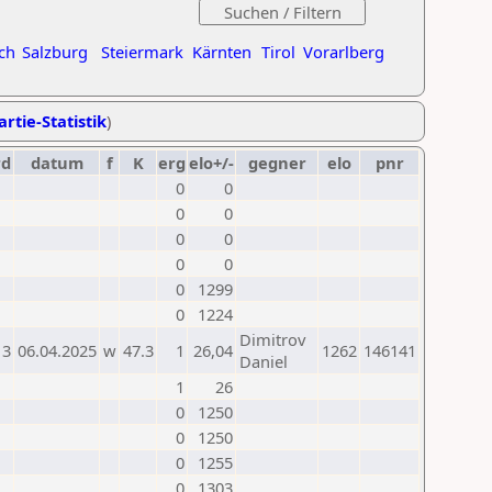
ch
Salzburg
Steiermark
Kärnten
Tirol
Vorarlberg
artie-Statistik
)
rd
datum
f
K
erg
elo+/-
gegner
elo
pnr
0
0
0
0
0
0
0
0
0
1299
0
1224
Dimitrov
13
06.04.2025
w
47.3
1
26,04
1262
146141
Daniel
1
26
0
1250
0
1250
0
1255
0
1303