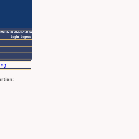
ime 06.08.2026 02:50:34
Login
Logout
artien: