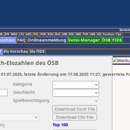
Servert
TA
JPN
MKD
LTU
NED
POL
POR
ROU
RUS
SRB
SVK
SWE
TUR
UKR
VIE
FontSize:11pt
ozahlen
FAQ
Onlineanmeldung
Swiss-Manager
ÖSB
FIDE
T
Elo Vorschau
Elo FIDE
ch-Elozahlen des ÖSB
 01.07.2025, letzte Änderung am 17.08.2025 11:27, gewertete P
Kategorie
Geschlecht
Spielberechtigung
Top 100
UT)