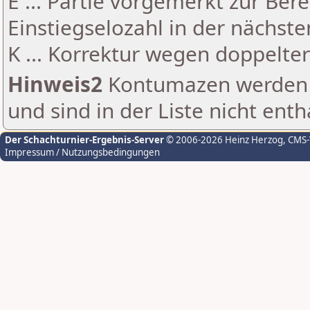
E ... Partie vorgemerkt zur Be
Einstiegselozahl in der nächst
K ... Korrektur wegen doppelt
Hinweis2
Kontumazen werden g
und sind in der Liste nicht enth
Der Schachturnier-Ergebnis-Server
© 2006-2026 Heinz Herzog
, CMS
Impressum / Nutzungsbedingungen