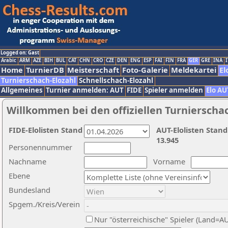
Logged on: Gast
Arabic
ARM
AZE
BIH
BUL
CAT
CHN
CRO
CZE
DEN
ENG
ESP
FAI
FIN
FRA
GER
GRE
INA
I
Home
TurnierDB
Meisterschaft
Foto-Galerie
Meldekartei
El
Turnierschach-Elozahl
Schnellschach-Elozahl
Allgemeines
Turnier anmelden: AUT
FIDE
Spieler anmelden
Elo AU
Willkommen bei den offiziellen Turnierscha
FIDE-Elolisten Stand
AUT-Elolisten Stand
13.945
Personennummer
Nachname
Vorname
Ebene
Bundesland
Spgem./Kreis/Verein
Nur "österreichische" Spieler (Land=A