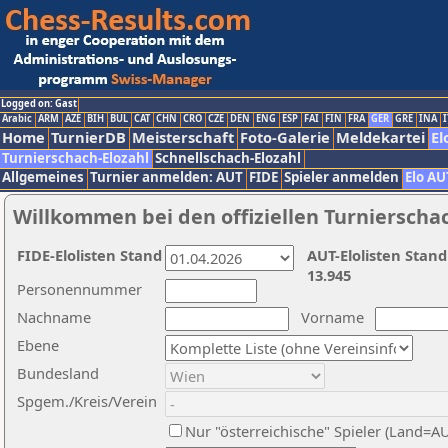
Logged on: Gast
Arabic
ARM
AZE
BIH
BUL
CAT
CHN
CRO
CZE
DEN
ENG
ESP
FAI
FIN
FRA
GER
GRE
INA
I
Home
TurnierDB
Meisterschaft
Foto-Galerie
Meldekartei
El
Turnierschach-Elozahl
Schnellschach-Elozahl
Allgemeines
Turnier anmelden: AUT
FIDE
Spieler anmelden
Elo AU
Willkommen bei den offiziellen Turnierscha
FIDE-Elolisten Stand
AUT-Elolisten Stand
13.945
Personennummer
Nachname
Vorname
Ebene
Bundesland
Spgem./Kreis/Verein
Nur "österreichische" Spieler (Land=A