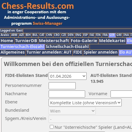
Logged on: Gast
Arabic
ARM
AZE
BIH
BUL
CAT
CHN
CRO
CZE
DEN
ENG
ESP
FAI
FIN
FRA
GER
GRE
INA
I
Home
TurnierDB
Meisterschaft
Foto-Galerie
Meldekartei
El
Turnierschach-Elozahl
Schnellschach-Elozahl
Allgemeines
Turnier anmelden: AUT
FIDE
Spieler anmelden
Elo AU
Willkommen bei den offiziellen Turnierscha
FIDE-Elolisten Stand
AUT-Elolisten Stand
13.945
Personennummer
Nachname
Vorname
Ebene
Bundesland
Spgem./Kreis/Verein
Nur "österreichische" Spieler (Land=A