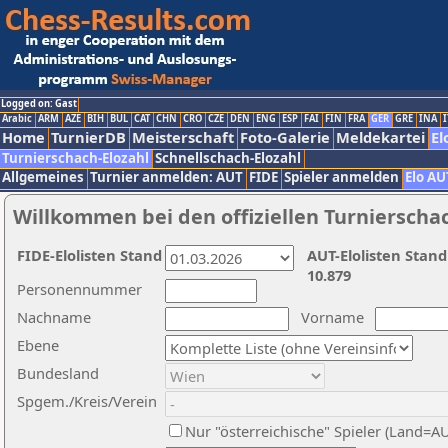
Logged on: Gast
Arabic
ARM
AZE
BIH
BUL
CAT
CHN
CRO
CZE
DEN
ENG
ESP
FAI
FIN
FRA
GER
GRE
INA
I
Home
TurnierDB
Meisterschaft
Foto-Galerie
Meldekartei
El
Turnierschach-Elozahl
Schnellschach-Elozahl
Allgemeines
Turnier anmelden: AUT
FIDE
Spieler anmelden
Elo AU
Willkommen bei den offiziellen Turnierscha
FIDE-Elolisten Stand
AUT-Elolisten Stand
10.879
Personennummer
Nachname
Vorname
Ebene
Bundesland
Spgem./Kreis/Verein
Nur "österreichische" Spieler (Land=A