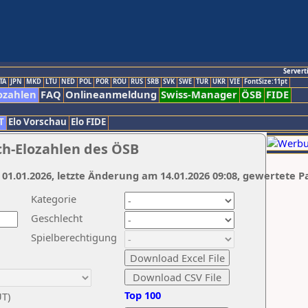
Servert
TA
JPN
MKD
LTU
NED
POL
POR
ROU
RUS
SRB
SVK
SWE
TUR
UKR
VIE
FontSize:11pt
ozahlen
FAQ
Onlineanmeldung
Swiss-Manager
ÖSB
FIDE
T
Elo Vorschau
Elo FIDE
ch-Elozahlen des ÖSB
 01.01.2026, letzte Änderung am 14.01.2026 09:08, gewertete P
Kategorie
Geschlecht
Spielberechtigung
Top 100
UT)