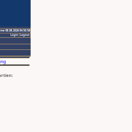
ime 08.08.2026 04:50:58
Login
Logout
artien: