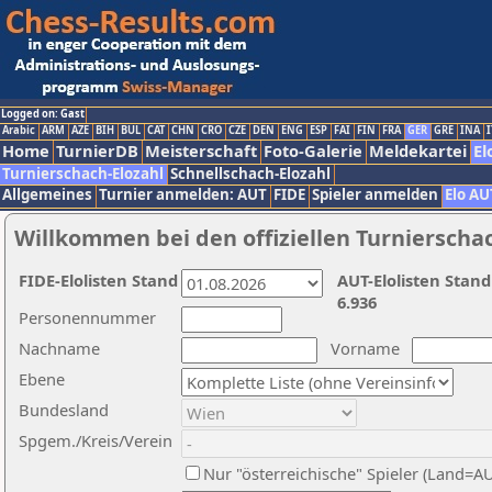
Logged on: Gast
Arabic
ARM
AZE
BIH
BUL
CAT
CHN
CRO
CZE
DEN
ENG
ESP
FAI
FIN
FRA
GER
GRE
INA
I
Home
TurnierDB
Meisterschaft
Foto-Galerie
Meldekartei
El
Turnierschach-Elozahl
Schnellschach-Elozahl
Allgemeines
Turnier anmelden: AUT
FIDE
Spieler anmelden
Elo AU
Willkommen bei den offiziellen Turnierscha
FIDE-Elolisten Stand
AUT-Elolisten Stand
6.936
Personennummer
Nachname
Vorname
Ebene
Bundesland
Spgem./Kreis/Verein
Nur "österreichische" Spieler (Land=A