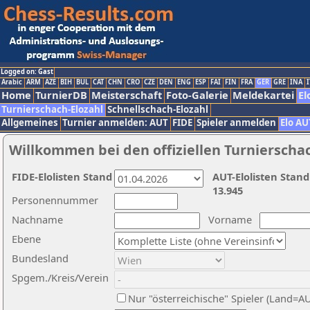
Logged on: Gast
Arabic
ARM
AZE
BIH
BUL
CAT
CHN
CRO
CZE
DEN
ENG
ESP
FAI
FIN
FRA
GER
GRE
INA
I
Home
TurnierDB
Meisterschaft
Foto-Galerie
Meldekartei
El
Turnierschach-Elozahl
Schnellschach-Elozahl
Allgemeines
Turnier anmelden: AUT
FIDE
Spieler anmelden
Elo AU
Willkommen bei den offiziellen Turnierscha
FIDE-Elolisten Stand
AUT-Elolisten Stand
13.945
Personennummer
Nachname
Vorname
Ebene
Bundesland
Spgem./Kreis/Verein
Nur "österreichische" Spieler (Land=A