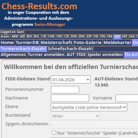
Logged on: Gast
Arabic
ARM
AZE
BIH
BUL
CAT
CHN
CRO
CZE
DEN
ENG
ESP
FAI
FIN
FRA
GER
GRE
INA
I
Home
TurnierDB
Meisterschaft
Foto-Galerie
Meldekartei
El
Turnierschach-Elozahl
Schnellschach-Elozahl
Allgemeines
Turnier anmelden: AUT
FIDE
Spieler anmelden
Elo AU
Willkommen bei den offiziellen Turnierscha
FIDE-Elolisten Stand
AUT-Elolisten Stand
13.945
Personennummer
Nachname
Vorname
Ebene
Bundesland
Spgem./Kreis/Verein
Nur "österreichische" Spieler (Land=A