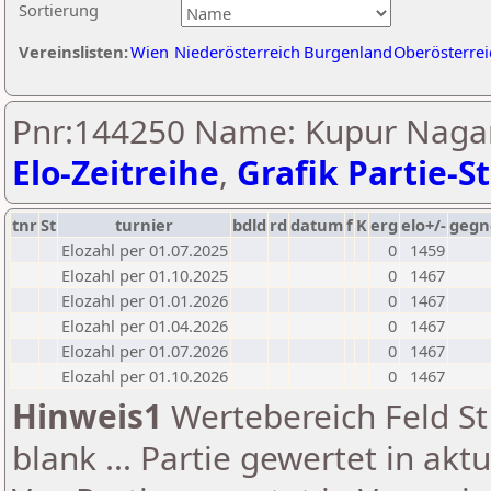
Sortierung
Vereinslisten:
Wien
Niederösterreich
Burgenland
Oberösterrei
Pnr:144250 Name: Kupur Nagar
Elo-Zeitreihe
,
Grafik Partie-St
tnr
St
turnier
bdld
rd
datum
f
K
erg
elo+/-
gegn
Elozahl per 01.07.2025
0
1459
Elozahl per 01.10.2025
0
1467
Elozahl per 01.01.2026
0
1467
Elozahl per 01.04.2026
0
1467
Elozahl per 01.07.2026
0
1467
Elozahl per 01.10.2026
0
1467
Hinweis1
Wertebereich Feld St 
blank ... Partie gewertet in akt