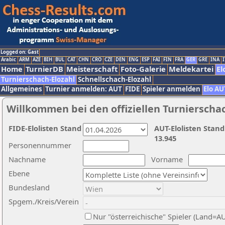
Logged on: Gast
Arabic
ARM
AZE
BIH
BUL
CAT
CHN
CRO
CZE
DEN
ENG
ESP
FAI
FIN
FRA
GER
GRE
INA
I
Home
TurnierDB
Meisterschaft
Foto-Galerie
Meldekartei
El
Turnierschach-Elozahl
Schnellschach-Elozahl
Allgemeines
Turnier anmelden: AUT
FIDE
Spieler anmelden
Elo AU
Willkommen bei den offiziellen Turnierscha
FIDE-Elolisten Stand
AUT-Elolisten Stand
13.945
Personennummer
Nachname
Vorname
Ebene
Bundesland
Spgem./Kreis/Verein
Nur "österreichische" Spieler (Land=A