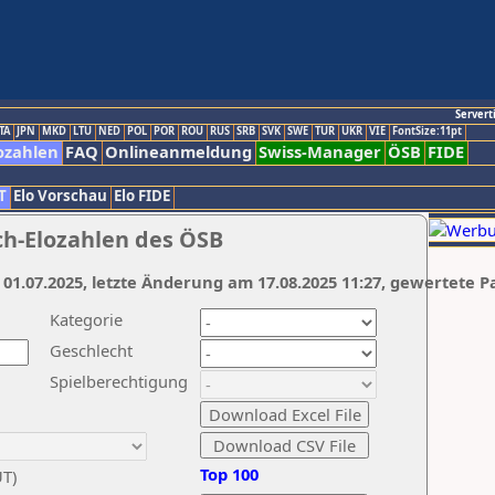
Servert
TA
JPN
MKD
LTU
NED
POL
POR
ROU
RUS
SRB
SVK
SWE
TUR
UKR
VIE
FontSize:11pt
ozahlen
FAQ
Onlineanmeldung
Swiss-Manager
ÖSB
FIDE
T
Elo Vorschau
Elo FIDE
ch-Elozahlen des ÖSB
 01.07.2025, letzte Änderung am 17.08.2025 11:27, gewertete P
Kategorie
Geschlecht
Spielberechtigung
Top 100
UT)