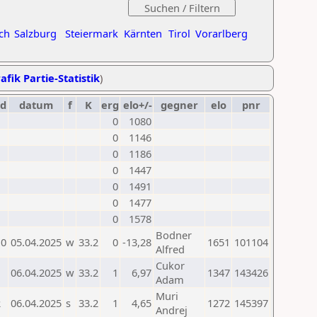
ch
Salzburg
Steiermark
Kärnten
Tirol
Vorarlberg
afik Partie-Statistik
)
rd
datum
f
K
erg
elo+/-
gegner
elo
pnr
0
1080
0
1146
0
1186
0
1447
0
1491
0
1477
0
1578
Bodner
10
05.04.2025
w
33.2
0
-13,28
1651
101104
Alfred
Cukor
1
06.04.2025
w
33.2
1
6,97
1347
143426
Adam
Muri
2
06.04.2025
s
33.2
1
4,65
1272
145397
Andrej