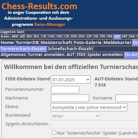
Logged on: Gast
Arabic
ARM
AZE
BIH
BUL
CAT
CHN
CRO
CZE
DEN
ENG
ESP
FAI
FIN
FRA
GER
GRE
INA
I
Home
TurnierDB
Meisterschaft
Foto-Galerie
Meldekartei
El
Turnierschach-Elozahl
Schnellschach-Elozahl
Allgemeines
Turnier anmelden: AUT
FIDE
Spieler anmelden
Elo AU
Willkommen bei den offiziellen Turnierscha
FIDE-Elolisten Stand
AUT-Elolisten Stand
7.518
Personennummer
Nachname
Vorname
Ebene
Bundesland
Spgem./Kreis/Verein
Nur "österreichische" Spieler (Land=A