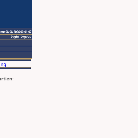
ime 08.08.2026 00:01:07
Login
Logout
artien: