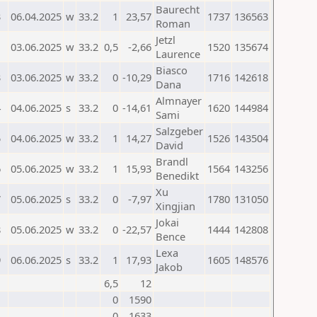
Baurecht
3
06.04.2025
w
33.2
1
23,57
1737
136563
Roman
Jetzl
1
03.06.2025
w
33.2
0,5
-2,66
1520
135674
Laurence
Biasco
3
03.06.2025
w
33.2
0
-10,29
1716
142618
Dana
Almnayer
4
04.06.2025
s
33.2
0
-14,61
1620
144984
Sami
Salzgeber
5
04.06.2025
w
33.2
1
14,27
1526
143504
David
Brandl
6
05.06.2025
w
33.2
1
15,93
1564
143256
Benedikt
Xu
7
05.06.2025
s
33.2
0
-7,97
1780
131050
Xingjian
Jokai
8
05.06.2025
w
33.2
0
-22,57
1444
142808
Bence
Lexa
9
06.06.2025
s
33.2
1
17,93
1605
148576
Jakob
6,5
12
0
1590
0
1633