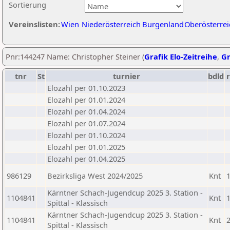
Sortierung
Vereinslisten:
Wien
Niederösterreich
Burgenland
Oberösterrei
Pnr:144247 Name: Christopher Steiner (
Grafik Elo-Zeitreihe
,
Gr
tnr
St
turnier
bdld
Elozahl per 01.10.2023
Elozahl per 01.01.2024
Elozahl per 01.04.2024
Elozahl per 01.07.2024
Elozahl per 01.10.2024
Elozahl per 01.01.2025
Elozahl per 01.04.2025
986129
Bezirksliga West 2024/2025
Knt
Kärntner Schach-Jugendcup 2025 3. Station -
1104841
Knt
Spittal - Klassisch
Kärntner Schach-Jugendcup 2025 3. Station -
1104841
Knt
Spittal - Klassisch