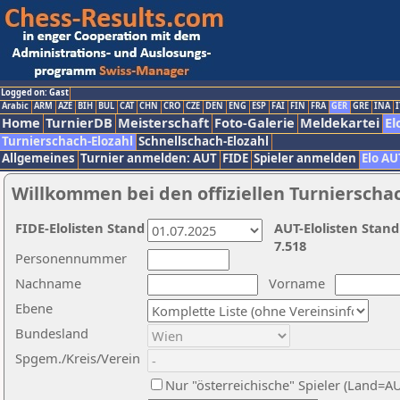
Logged on: Gast
Arabic
ARM
AZE
BIH
BUL
CAT
CHN
CRO
CZE
DEN
ENG
ESP
FAI
FIN
FRA
GER
GRE
INA
I
Home
TurnierDB
Meisterschaft
Foto-Galerie
Meldekartei
El
Turnierschach-Elozahl
Schnellschach-Elozahl
Allgemeines
Turnier anmelden: AUT
FIDE
Spieler anmelden
Elo AU
Willkommen bei den offiziellen Turnierscha
FIDE-Elolisten Stand
AUT-Elolisten Stand
7.518
Personennummer
Nachname
Vorname
Ebene
Bundesland
Spgem./Kreis/Verein
Nur "österreichische" Spieler (Land=A