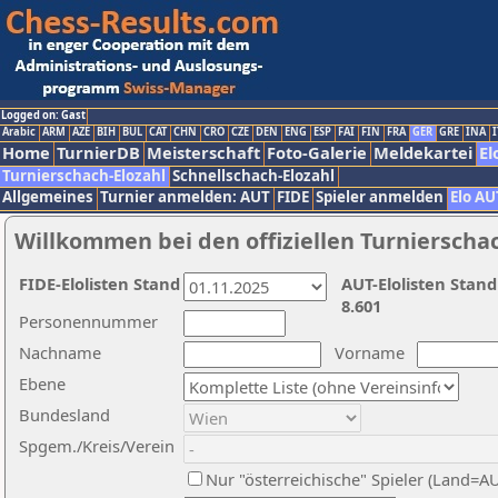
Logged on: Gast
Arabic
ARM
AZE
BIH
BUL
CAT
CHN
CRO
CZE
DEN
ENG
ESP
FAI
FIN
FRA
GER
GRE
INA
I
Home
TurnierDB
Meisterschaft
Foto-Galerie
Meldekartei
El
Turnierschach-Elozahl
Schnellschach-Elozahl
Allgemeines
Turnier anmelden: AUT
FIDE
Spieler anmelden
Elo AU
Willkommen bei den offiziellen Turnierscha
FIDE-Elolisten Stand
AUT-Elolisten Stand
8.601
Personennummer
Nachname
Vorname
Ebene
Bundesland
Spgem./Kreis/Verein
Nur "österreichische" Spieler (Land=A