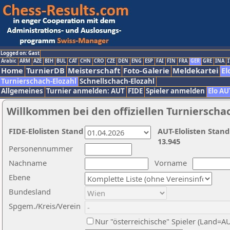
Logged on: Gast
Arabic
ARM
AZE
BIH
BUL
CAT
CHN
CRO
CZE
DEN
ENG
ESP
FAI
FIN
FRA
GER
GRE
INA
I
Home
TurnierDB
Meisterschaft
Foto-Galerie
Meldekartei
El
Turnierschach-Elozahl
Schnellschach-Elozahl
Allgemeines
Turnier anmelden: AUT
FIDE
Spieler anmelden
Elo AU
Willkommen bei den offiziellen Turnierscha
FIDE-Elolisten Stand
AUT-Elolisten Stand
13.945
Personennummer
Nachname
Vorname
Ebene
Bundesland
Spgem./Kreis/Verein
Nur "österreichische" Spieler (Land=A