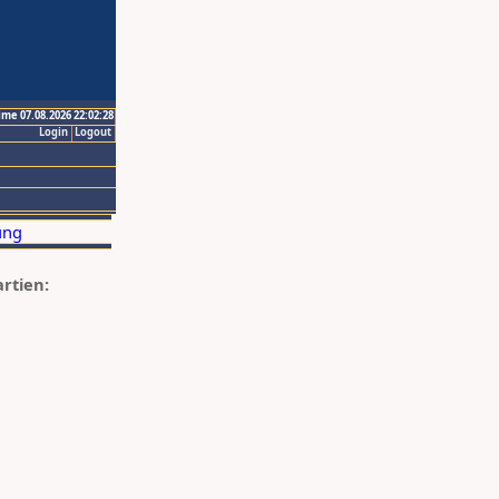
ime 07.08.2026 22:02:28
Login
Logout
artien: