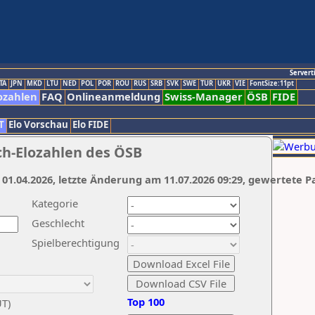
Servert
TA
JPN
MKD
LTU
NED
POL
POR
ROU
RUS
SRB
SVK
SWE
TUR
UKR
VIE
FontSize:11pt
ozahlen
FAQ
Onlineanmeldung
Swiss-Manager
ÖSB
FIDE
T
Elo Vorschau
Elo FIDE
ch-Elozahlen des ÖSB
 01.04.2026, letzte Änderung am 11.07.2026 09:29, gewertete P
Kategorie
Geschlecht
Spielberechtigung
Top 100
UT)