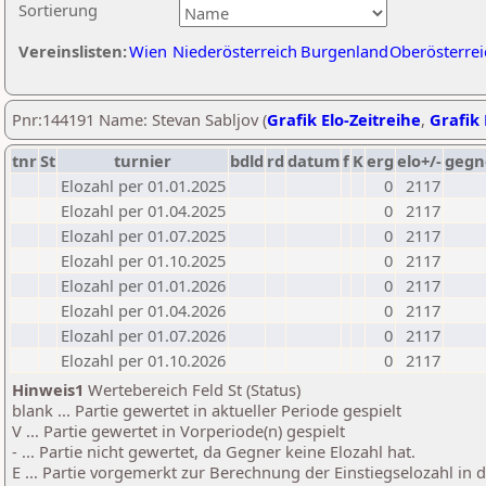
Sortierung
Vereinslisten:
Wien
Niederösterreich
Burgenland
Oberösterrei
Pnr:144191 Name: Stevan Sabljov (
Grafik Elo-Zeitreihe
,
Grafik 
tnr
St
turnier
bdld
rd
datum
f
K
erg
elo+/-
gegn
Elozahl per 01.01.2025
0
2117
Elozahl per 01.04.2025
0
2117
Elozahl per 01.07.2025
0
2117
Elozahl per 01.10.2025
0
2117
Elozahl per 01.01.2026
0
2117
Elozahl per 01.04.2026
0
2117
Elozahl per 01.07.2026
0
2117
Elozahl per 01.10.2026
0
2117
Hinweis1
Wertebereich Feld St (Status)
blank ... Partie gewertet in aktueller Periode gespielt
V ... Partie gewertet in Vorperiode(n) gespielt
- ... Partie nicht gewertet, da Gegner keine Elozahl hat.
E ... Partie vorgemerkt zur Berechnung der Einstiegselozahl in