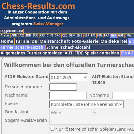
Logged on: Gast
Arabic
ARM
AZE
BIH
BUL
CAT
CHN
CRO
CZE
DEN
ENG
ESP
FAI
FIN
FRA
GER
GRE
INA
I
Home
TurnierDB
Meisterschaft
Foto-Galerie
Meldekartei
El
Turnierschach-Elozahl
Schnellschach-Elozahl
Allgemeines
Turnier anmelden: AUT
FIDE
Spieler anmelden
Elo AU
Willkommen bei den offiziellen Turnierscha
FIDE-Elolisten Stand
AUT-Elolisten Stand
13.945
Personennummer
Nachname
Vorname
Ebene
Bundesland
Spgem./Kreis/Verein
Nur "österreichische" Spieler (Land=A