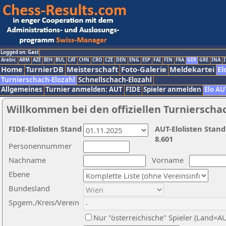
Logged on: Gast
Arabic
ARM
AZE
BIH
BUL
CAT
CHN
CRO
CZE
DEN
ENG
ESP
FAI
FIN
FRA
GER
GRE
INA
I
Home
TurnierDB
Meisterschaft
Foto-Galerie
Meldekartei
El
Turnierschach-Elozahl
Schnellschach-Elozahl
Allgemeines
Turnier anmelden: AUT
FIDE
Spieler anmelden
Elo AU
Willkommen bei den offiziellen Turnierscha
FIDE-Elolisten Stand
AUT-Elolisten Stand
8.601
Personennummer
Nachname
Vorname
Ebene
Bundesland
Spgem./Kreis/Verein
Nur "österreichische" Spieler (Land=A