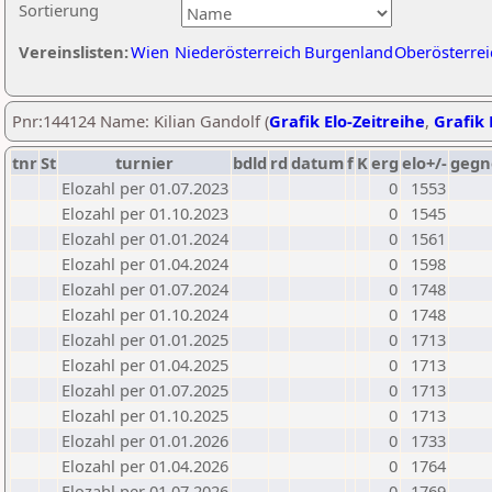
Sortierung
Vereinslisten:
Wien
Niederösterreich
Burgenland
Oberösterrei
Pnr:144124 Name: Kilian Gandolf (
Grafik Elo-Zeitreihe
,
Grafik 
tnr
St
turnier
bdld
rd
datum
f
K
erg
elo+/-
gegn
Elozahl per 01.07.2023
0
1553
Elozahl per 01.10.2023
0
1545
Elozahl per 01.01.2024
0
1561
Elozahl per 01.04.2024
0
1598
Elozahl per 01.07.2024
0
1748
Elozahl per 01.10.2024
0
1748
Elozahl per 01.01.2025
0
1713
Elozahl per 01.04.2025
0
1713
Elozahl per 01.07.2025
0
1713
Elozahl per 01.10.2025
0
1713
Elozahl per 01.01.2026
0
1733
Elozahl per 01.04.2026
0
1764
Elozahl per 01.07.2026
0
1769