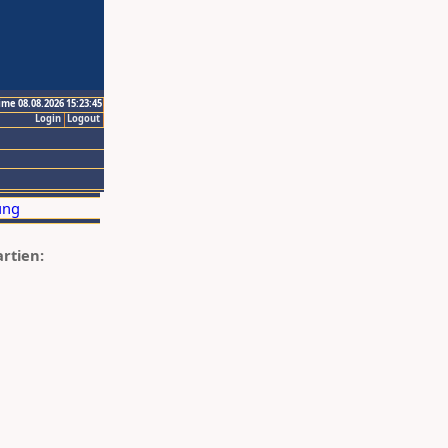
ime 08.08.2026 15:23:45
Login
Logout
artien: