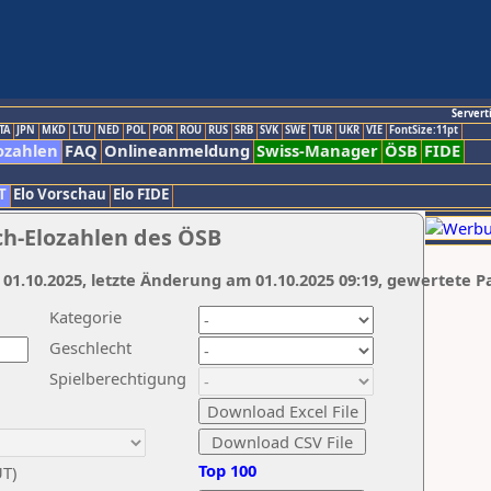
Servert
TA
JPN
MKD
LTU
NED
POL
POR
ROU
RUS
SRB
SVK
SWE
TUR
UKR
VIE
FontSize:11pt
ozahlen
FAQ
Onlineanmeldung
Swiss-Manager
ÖSB
FIDE
T
Elo Vorschau
Elo FIDE
ch-Elozahlen des ÖSB
 01.10.2025, letzte Änderung am 01.10.2025 09:19, gewertete P
Kategorie
Geschlecht
Spielberechtigung
Top 100
UT)