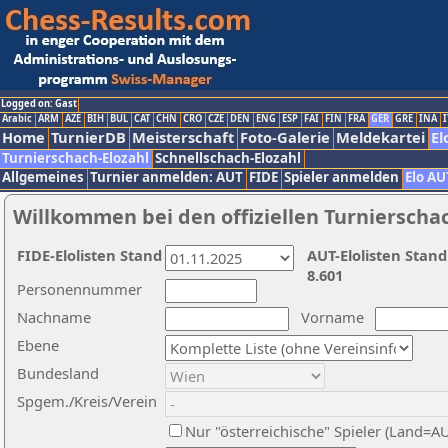
Logged on: Gast
Arabic
ARM
AZE
BIH
BUL
CAT
CHN
CRO
CZE
DEN
ENG
ESP
FAI
FIN
FRA
GER
GRE
INA
I
Home
TurnierDB
Meisterschaft
Foto-Galerie
Meldekartei
El
Turnierschach-Elozahl
Schnellschach-Elozahl
Allgemeines
Turnier anmelden: AUT
FIDE
Spieler anmelden
Elo AU
Willkommen bei den offiziellen Turnierscha
FIDE-Elolisten Stand
AUT-Elolisten Stand
8.601
Personennummer
Nachname
Vorname
Ebene
Bundesland
Spgem./Kreis/Verein
Nur "österreichische" Spieler (Land=A