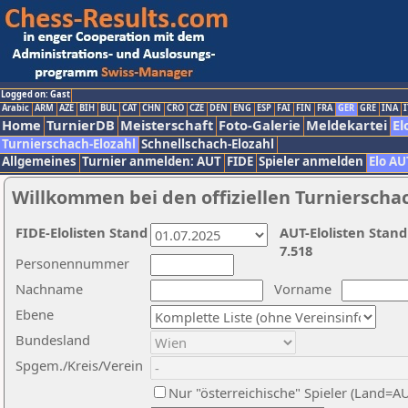
Logged on: Gast
Arabic
ARM
AZE
BIH
BUL
CAT
CHN
CRO
CZE
DEN
ENG
ESP
FAI
FIN
FRA
GER
GRE
INA
I
Home
TurnierDB
Meisterschaft
Foto-Galerie
Meldekartei
El
Turnierschach-Elozahl
Schnellschach-Elozahl
Allgemeines
Turnier anmelden: AUT
FIDE
Spieler anmelden
Elo AU
Willkommen bei den offiziellen Turnierscha
FIDE-Elolisten Stand
AUT-Elolisten Stand
7.518
Personennummer
Nachname
Vorname
Ebene
Bundesland
Spgem./Kreis/Verein
Nur "österreichische" Spieler (Land=A