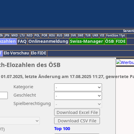
Servert
TA
JPN
MKD
LTU
NED
POL
POR
ROU
RUS
SRB
SVK
SWE
TUR
UKR
VIE
FontSize:11pt
ozahlen
FAQ
Onlineanmeldung
Swiss-Manager
ÖSB
FIDE
T
Elo Vorschau
Elo FIDE
ch-Elozahlen des ÖSB
 01.07.2025, letzte Änderung am 17.08.2025 11:27, gewertete P
Kategorie
Geschlecht
Spielberechtigung
Top 100
UT)