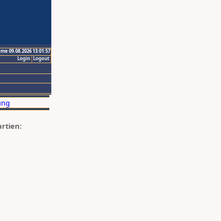
ime 09.08.2026 13:01:57
Login
Logout
artien: