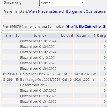
Sortierung
Vereinslisten:
Wien
Niederösterreich
Burgenland
Oberösterrei
Pnr:144076 Name: Johanna Schmölzer (
Grafik Elo-Zeitreihe
,
Gr
tnr
St
turnier
bdld
rd
datum
f
K
erg
Elozahl per 01.01.2024
0
Elozahl per 01.04.2024
0
Elozahl per 01.07.2024
0
Elozahl per 01.10.2024
0
Elozahl per 01.01.2025
0
Elozahl per 01.04.2025
0
812964
E
Beirksliga Ost 2023/2024
Knt
1
14.10.2023
w
0
812964
E
Beirksliga Ost 2023/2024
Knt
6
20.01.2024
s
0
Gesamtpartien 2
0
Elozahl per 01.07.2025
0
Elozahl per 01.10.2025
0
Elozahl per 01.01.2026
0
Elozahl per 01.04.2026
0