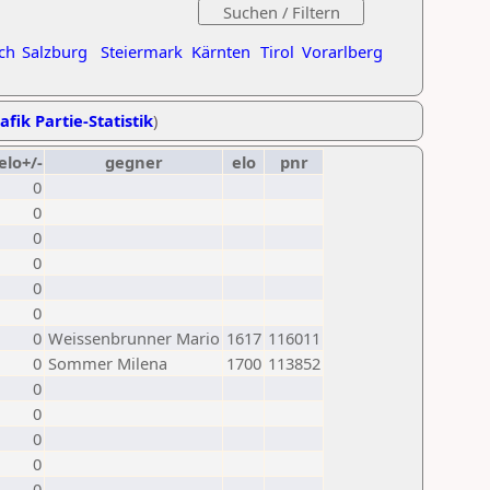
ch
Salzburg
Steiermark
Kärnten
Tirol
Vorarlberg
afik Partie-Statistik
)
elo+/-
gegner
elo
pnr
0
0
0
0
0
0
0
Weissenbrunner Mario
1617
116011
0
Sommer Milena
1700
113852
0
0
0
0
0