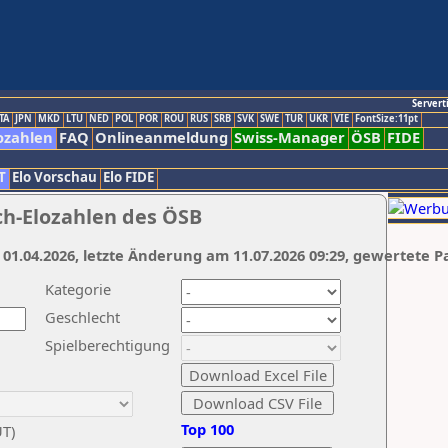
Servert
TA
JPN
MKD
LTU
NED
POL
POR
ROU
RUS
SRB
SVK
SWE
TUR
UKR
VIE
FontSize:11pt
ozahlen
FAQ
Onlineanmeldung
Swiss-Manager
ÖSB
FIDE
T
Elo Vorschau
Elo FIDE
ch-Elozahlen des ÖSB
 01.04.2026, letzte Änderung am 11.07.2026 09:29, gewertete P
Kategorie
Geschlecht
Spielberechtigung
Top 100
UT)