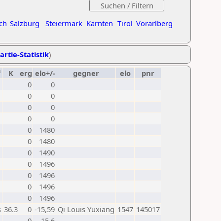
ch
Salzburg
Steiermark
Kärnten
Tirol
Vorarlberg
artie-Statistik
)
f
K
erg
elo+/-
gegner
elo
pnr
0
0
0
0
0
0
0
0
0
1480
0
1480
0
1490
0
1496
0
1496
0
1496
0
1496
s
36.3
0
-15,59
Qi Louis Yuxiang
1547
145017
0
-15,6