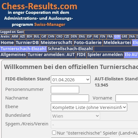
Logged on: Gast
Arabic
ARM
AZE
BIH
BUL
CAT
CHN
CRO
CZE
DEN
ENG
ESP
FAI
FIN
FRA
GER
GRE
INA
I
Home
TurnierDB
Meisterschaft
Foto-Galerie
Meldekartei
El
Turnierschach-Elozahl
Schnellschach-Elozahl
Allgemeines
Turnier anmelden: AUT
FIDE
Spieler anmelden
Elo AU
Willkommen bei den offiziellen Turnierscha
FIDE-Elolisten Stand
AUT-Elolisten Stand
13.945
Personennummer
Nachname
Vorname
Ebene
Bundesland
Spgem./Kreis/Verein
Nur "österreichische" Spieler (Land=A