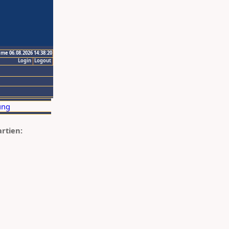
ime 06.08.2026 14:38:20
Login
Logout
artien: