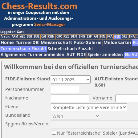
Logged on: Gast
Arabic
ARM
AZE
BIH
BUL
CAT
CHN
CRO
CZE
DEN
ENG
ESP
FAI
FIN
FRA
GER
GRE
INA
I
Home
TurnierDB
Meisterschaft
Foto-Galerie
Meldekartei
El
Turnierschach-Elozahl
Schnellschach-Elozahl
Allgemeines
Turnier anmelden: AUT
FIDE
Spieler anmelden
Elo AU
Willkommen bei den offiziellen Turnierscha
FIDE-Elolisten Stand
AUT-Elolisten Stand
8.601
Personennummer
Nachname
Vorname
Ebene
Bundesland
Spgem./Kreis/Verein
Nur "österreichische" Spieler (Land=A