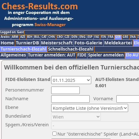
Logged on: Gast
Arabic
ARM
AZE
BIH
BUL
CAT
CHN
CRO
CZE
DEN
ENG
ESP
FAI
FIN
FRA
GER
GRE
INA
I
Home
TurnierDB
Meisterschaft
Foto-Galerie
Meldekartei
El
Turnierschach-Elozahl
Schnellschach-Elozahl
Allgemeines
Turnier anmelden: AUT
FIDE
Spieler anmelden
Elo AU
Willkommen bei den offiziellen Turnierscha
FIDE-Elolisten Stand
AUT-Elolisten Stand
8.601
Personennummer
Nachname
Vorname
Ebene
Bundesland
Spgem./Kreis/Verein
Nur "österreichische" Spieler (Land=A