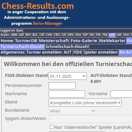
Logged on: Gast
Arabic
ARM
AZE
BIH
BUL
CAT
CHN
CRO
CZE
DEN
ENG
ESP
FAI
FIN
FRA
GER
GRE
INA
I
Home
TurnierDB
Meisterschaft
Foto-Galerie
Meldekartei
El
Turnierschach-Elozahl
Schnellschach-Elozahl
Allgemeines
Turnier anmelden: AUT
FIDE
Spieler anmelden
Elo AU
Willkommen bei den offiziellen Turnierscha
FIDE-Elolisten Stand
AUT-Elolisten Stand
8.601
Personennummer
Nachname
Vorname
Ebene
Bundesland
Spgem./Kreis/Verein
Nur "österreichische" Spieler (Land=A