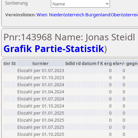
Sortierung
Vereinslisten:
Wien
Niederösterreich
Burgenland
Oberösterrei
Pnr:143968 Name: Jonas Steidl 
Grafik Partie-Statistik
)
tnr
St
turnier
bdld
rd
datum
f
K
erg
elo+/-
gegn
Elozahl per 01.07.2023
0
0
Elozahl per 01.10.2023
0
0
Elozahl per 01.01.2024
0
0
Elozahl per 01.04.2024
0
0
Elozahl per 01.07.2024
0
0
Elozahl per 01.10.2024
0
0
Elozahl per 01.01.2025
0
0
Elozahl per 01.04.2025
0
0
Elozahl per 01.07.2025
0
0
Elozahl per 01.10.2025
0
0