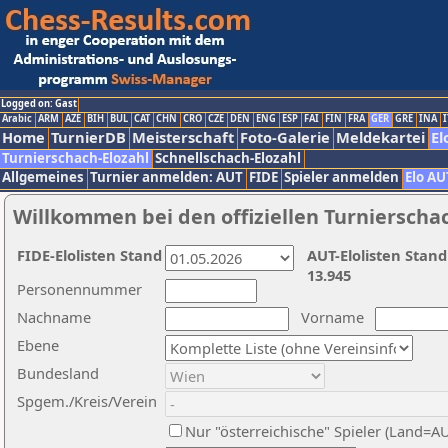
Logged on: Gast
Arabic
ARM
AZE
BIH
BUL
CAT
CHN
CRO
CZE
DEN
ENG
ESP
FAI
FIN
FRA
GER
GRE
INA
I
Home
TurnierDB
Meisterschaft
Foto-Galerie
Meldekartei
El
Turnierschach-Elozahl
Schnellschach-Elozahl
Allgemeines
Turnier anmelden: AUT
FIDE
Spieler anmelden
Elo AU
Willkommen bei den offiziellen Turnierscha
FIDE-Elolisten Stand
AUT-Elolisten Stand
13.945
Personennummer
Nachname
Vorname
Ebene
Bundesland
Spgem./Kreis/Verein
Nur "österreichische" Spieler (Land=A