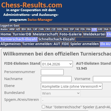
Logged on: Gast
Arabic
ARM
AZE
BIH
BUL
CAT
CHN
CRO
CZE
DEN
ENG
ESP
FAI
FIN
FRA
GER
GRE
INA
I
Home
TurnierDB
Meisterschaft
Foto-Galerie
Meldekartei
El
Turnierschach-Elozahl
Schnellschach-Elozahl
Allgemeines
Turnier anmelden: AUT
FIDE
Spieler anmelden
Elo AU
Willkommen bei den offiziellen Turnierscha
FIDE-Elolisten Stand
AUT-Elolisten Stand
13.945
Personennummer
Nachname
Vorname
Ebene
Bundesland
Spgem./Kreis/Verein
Nur "österreichische" Spieler (Land=A