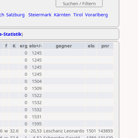
ch
Salzburg
Steiermark
Kärnten
Tirol
Vorarlberg
e-Statistik
)
f
K
erg
elo+/-
gegner
elo
pnr
0
1245
0
1245
0
1245
0
1245
0
1504
0
1509
0
1522
0
1532
0
1532
0
1531
0
1595
26
w
32.6
0
-20,53
Leschanz Leonardo
1501
143893
26
w
32.6
1
6,52
Schneider Gerald
1359
131429