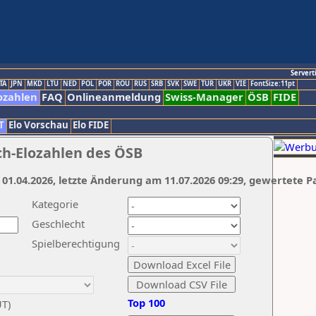
Servert
TA
JPN
MKD
LTU
NED
POL
POR
ROU
RUS
SRB
SVK
SWE
TUR
UKR
VIE
FontSize:11pt
ozahlen
FAQ
Onlineanmeldung
Swiss-Manager
ÖSB
FIDE
T
Elo Vorschau
Elo FIDE
ch-Elozahlen des ÖSB
 01.04.2026, letzte Änderung am 11.07.2026 09:29, gewertete P
Kategorie
Geschlecht
Spielberechtigung
Top 100
UT)