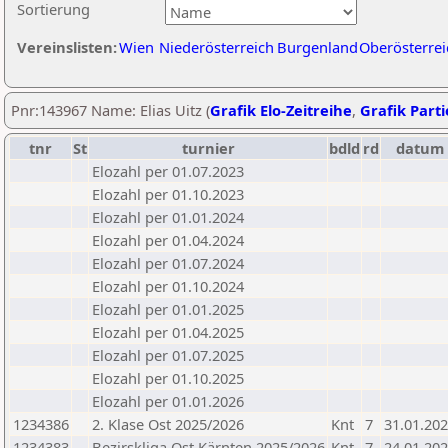
Sortierung
Vereinslisten:
Wien
Niederösterreich
Burgenland
Oberösterrei
Pnr:143967 Name: Elias Uitz (
Grafik Elo-Zeitreihe
,
Grafik Parti
tnr
St
turnier
bdld
rd
datum
Elozahl per 01.07.2023
Elozahl per 01.10.2023
Elozahl per 01.01.2024
Elozahl per 01.04.2024
Elozahl per 01.07.2024
Elozahl per 01.10.2024
Elozahl per 01.01.2025
Elozahl per 01.04.2025
Elozahl per 01.07.2025
Elozahl per 01.10.2025
Elozahl per 01.01.2026
1234386
2. Klase Ost 2025/2026
Knt
7
31.01.20
1234383
Bezirskliga Ost Kärnten 2025/2026
Knt
7
24.01.20