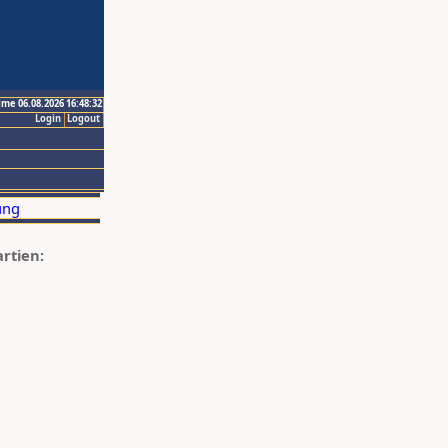
ime 06.08.2026 16:48:32
Login
Logout
artien: