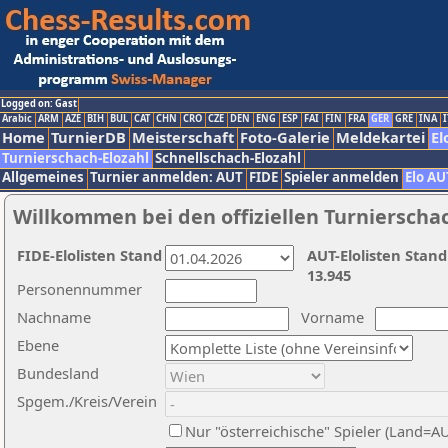
Logged on: Gast
Arabic
ARM
AZE
BIH
BUL
CAT
CHN
CRO
CZE
DEN
ENG
ESP
FAI
FIN
FRA
GER
GRE
INA
I
Home
TurnierDB
Meisterschaft
Foto-Galerie
Meldekartei
El
Turnierschach-Elozahl
Schnellschach-Elozahl
Allgemeines
Turnier anmelden: AUT
FIDE
Spieler anmelden
Elo AU
Willkommen bei den offiziellen Turnierscha
FIDE-Elolisten Stand
AUT-Elolisten Stand
13.945
Personennummer
Nachname
Vorname
Ebene
Bundesland
Spgem./Kreis/Verein
Nur "österreichische" Spieler (Land=A