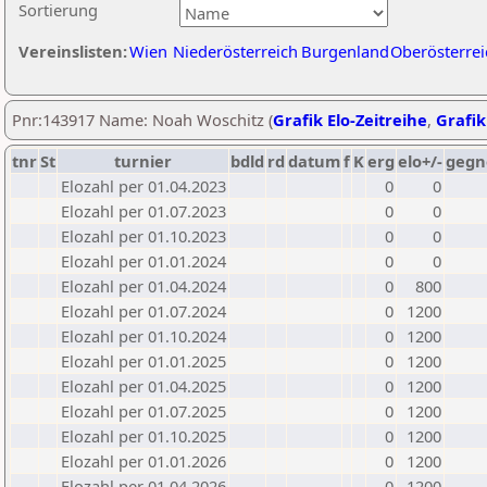
Sortierung
Vereinslisten:
Wien
Niederösterreich
Burgenland
Oberösterrei
Pnr:143917 Name: Noah Woschitz (
Grafik Elo-Zeitreihe
,
Grafik
tnr
St
turnier
bdld
rd
datum
f
K
erg
elo+/-
gegn
Elozahl per 01.04.2023
0
0
Elozahl per 01.07.2023
0
0
Elozahl per 01.10.2023
0
0
Elozahl per 01.01.2024
0
0
Elozahl per 01.04.2024
0
800
Elozahl per 01.07.2024
0
1200
Elozahl per 01.10.2024
0
1200
Elozahl per 01.01.2025
0
1200
Elozahl per 01.04.2025
0
1200
Elozahl per 01.07.2025
0
1200
Elozahl per 01.10.2025
0
1200
Elozahl per 01.01.2026
0
1200
Elozahl per 01.04.2026
0
1200