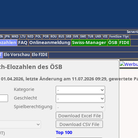
Servert
TA
JPN
MKD
LTU
NED
POL
POR
ROU
RUS
SRB
SVK
SWE
TUR
UKR
VIE
FontSize:11pt
ozahlen
FAQ
Onlineanmeldung
Swiss-Manager
ÖSB
FIDE
T
Elo Vorschau
Elo FIDE
ch-Elozahlen des ÖSB
 01.04.2026, letzte Änderung am 11.07.2026 09:29, gewertete P
Kategorie
Geschlecht
Spielberechtigung
Top 100
UT)