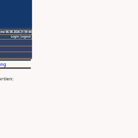
ime 06.08.2026 21:59:44
Login
Logout
artien: