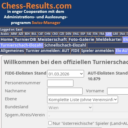
Logged on: Gast
Arabic
ARM
AZE
BIH
BUL
CAT
CHN
CRO
CZE
DEN
ENG
ESP
FAI
FIN
FRA
GER
GRE
INA
I
Home
TurnierDB
Meisterschaft
Foto-Galerie
Meldekartei
El
Turnierschach-Elozahl
Schnellschach-Elozahl
Allgemeines
Turnier anmelden: AUT
FIDE
Spieler anmelden
Elo AU
Willkommen bei den offiziellen Turnierscha
FIDE-Elolisten Stand
AUT-Elolisten Stand
10.879
Personennummer
Nachname
Vorname
Ebene
Bundesland
Spgem./Kreis/Verein
Nur "österreichische" Spieler (Land=A